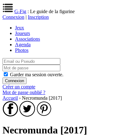
G-Fig
: Le guide de la figurine
Connexion
|
Inscription
Jeux
Joueurs
Associations
Agenda
Photos
Garder ma session ouverte.
Créer un compte
Mot de passe oublié ?
Accueil
› Necromunda [2017]
Necromunda [2017]