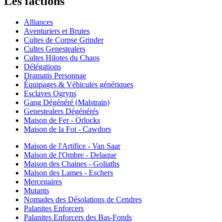
Les factions
Alliances
Aventuriers et Brutes
Cultes de Corpse Grinder
Cultes Genestealers
Cultes Hilotes du Chaos
Délégations
Dramatis Personnae
Équipages & Véhicules génériques
Esclaves Ogryns
Gang Dégénéré (Malstrain)
Genestealers Dégénérés
Maison de Fer - Orlocks
Maison de la Foi - Cawdors
Maison de l'Artifice - Van Saar
Maison de l'Ombre - Delaque
Maison des Chaines - Goliaths
Maison des Lames - Eschers
Mercenaires
Mutants
Nomades des Désolations de Cendres
Palanites Enforcers
Palanites Enforcers des Bas-Fonds