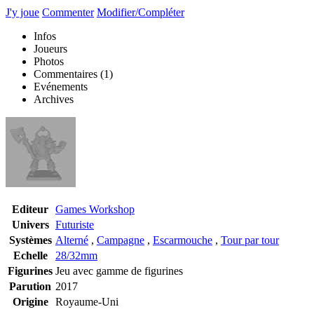
J'y joue
Commenter
Modifier/Compléter
Infos
Joueurs
Photos
Commentaires
(1)
Evénements
Archives
Editeur
Games Workshop
Univers
Futuriste
Systèmes
Alterné
,
Campagne
,
Escarmouche
,
Tour par tour
Echelle
28/32mm
Figurines
Jeu avec gamme de figurines
Parution
2017
Origine
Royaume-Uni