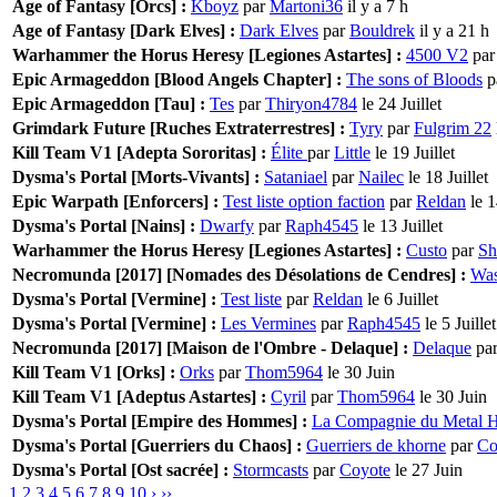
Age of Fantasy [Orcs] :
Kboyz
par
Martoni36
il y a 7 h
Age of Fantasy [Dark Elves] :
Dark Elves
par
Bouldrek
il y a 21 h
Warhammer the Horus Heresy [Legiones Astartes] :
4500 V2
pa
Epic Armageddon [Blood Angels Chapter] :
The sons of Bloods
p
Epic Armageddon [Tau] :
Tes
par
Thiryon4784
le 24 Juillet
Grimdark Future [Ruches Extraterrestres] :
Tyry
par
Fulgrim 22
Kill Team V1 [Adepta Sororitas] :
Élite
par
Little
le 19 Juillet
Dysma's Portal [Morts-Vivants] :
Sataniael
par
Nailec
le 18 Juillet
Epic Warpath [Enforcers] :
Test liste option faction
par
Reldan
le 1
Dysma's Portal [Nains] :
Dwarfy
par
Raph4545
le 13 Juillet
Warhammer the Horus Heresy [Legiones Astartes] :
Custo
par
Sh
Necromunda [2017] [Nomades des Désolations de Cendres] :
Was
Dysma's Portal [Vermine] :
Test liste
par
Reldan
le 6 Juillet
Dysma's Portal [Vermine] :
Les Vermines
par
Raph4545
le 5 Juillet
Necromunda [2017] [Maison de l'Ombre - Delaque] :
Delaque
pa
Kill Team V1 [Orks] :
Orks
par
Thom5964
le 30 Juin
Kill Team V1 [Adeptus Astartes] :
Cyril
par
Thom5964
le 30 Juin
Dysma's Portal [Empire des Hommes] :
La Compagnie du Metal H
Dysma's Portal [Guerriers du Chaos] :
Guerriers de khorne
par
Co
Dysma's Portal [Ost sacrée] :
Stormcasts
par
Coyote
le 27 Juin
1
2
3
4
5
6
7
8
9
10
›
››