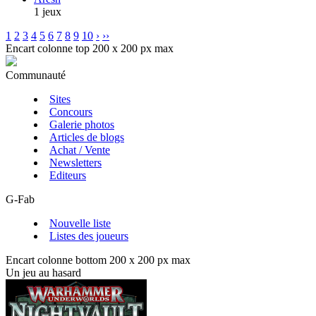
1 jeux
1
2
3
4
5
6
7
8
9
10
›
››
Encart colonne top 200 x 200 px max
Communauté
Sites
Concours
Galerie photos
Articles de blogs
Achat / Vente
Newsletters
Editeurs
G-Fab
Nouvelle liste
Listes des joueurs
Encart colonne bottom 200 x 200 px max
Un jeu au hasard