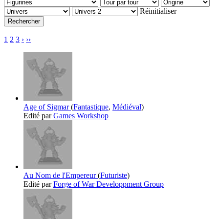
Réinitialiser
1
2
3
›
››
Age of Sigmar
(
Fantastique
,
Médiéval
)
Edité par
Games Workshop
Au Nom de l'Empereur
(
Futuriste
)
Edité par
Forge of War Developpment Group