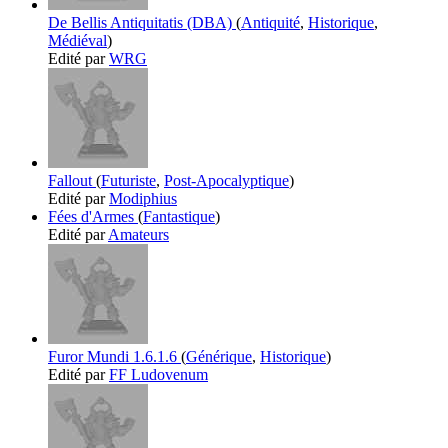
De Bellis Antiquitatis (DBA)
(
Antiquité
,
Historique
,
Médiéval
)
Edité par
WRG
Fallout
(
Futuriste
,
Post-Apocalyptique
)
Edité par
Modiphius
Fées d'Armes
(
Fantastique
)
Edité par
Amateurs
Furor Mundi 1.6.1.6
(
Générique
,
Historique
)
Edité par
FF Ludovenum