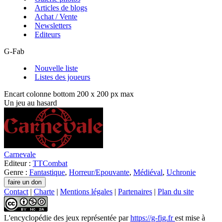
Articles de blogs
Achat / Vente
Newsletters
Editeurs
G-Fab
Nouvelle liste
Listes des joueurs
Encart colonne bottom 200 x 200 px max
Un jeu au hasard
Carnevale
Editeur :
TTCombat
Genre :
Fantastique
,
Horreur/Epouvante
,
Médiéval
,
Uchronie
Contact
|
Charte
|
Mentions légales
|
Partenaires
|
Plan du site
L'encyclopédie des jeux
représentée par
https://g-fig.fr
est mise à