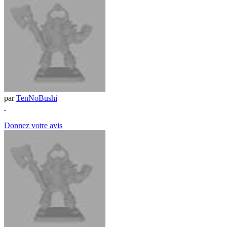
par
TenNoBushi
Donnez votre avis