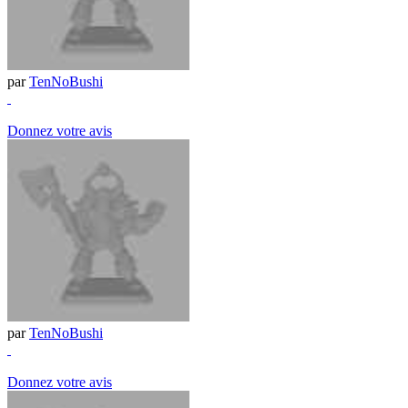
par
TenNoBushi
Donnez votre avis
par
TenNoBushi
Donnez votre avis