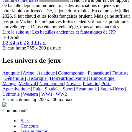
Flammes infernales
Hello, Je n'ai pas fait de rapport
de bataille depuis un moment, mais les associations de jeux sont
pour la plupart fermée l'été, je joue donc moins. En ce mois de juillet
2026, il fait chaud et les forêts françaises brulent. Mais ça ne suffisait
pas pour Michel. Inspiré par ces fortes chaleurs, il nous a pondu une
nouvelle règle. Dans cette nouvelle règle, nous allons jouer des ...
Lire la suite sur Les batailles anciennes et fantastiques de JPP
le 4 Août
1
2
3
4
5
6
7
8
9
10
›
››
Encart home 755 x 200 px max
Les univers de jeux
Antiquité
|
Arène
|
Asiatique
|
Contemporain
|
Fantastique
|
Futuriste
|
Générique
|
Historique
|
Horreur/Epouvante
|
Humoristique
|
Manga
|
Médiéval
|
Napoléonien
|
Navale
|
Piraterie
|
Post-
Apocalyptique
|
Pulp
|
Spatiale
|
Sport
|
Steampunk
|
Super-Héros
|
Uchronie
|
Western
|
WW1
|
WW2
Encart colonne top 200 x 200 px max
Communauté
Sites
Concours
Galerie photos