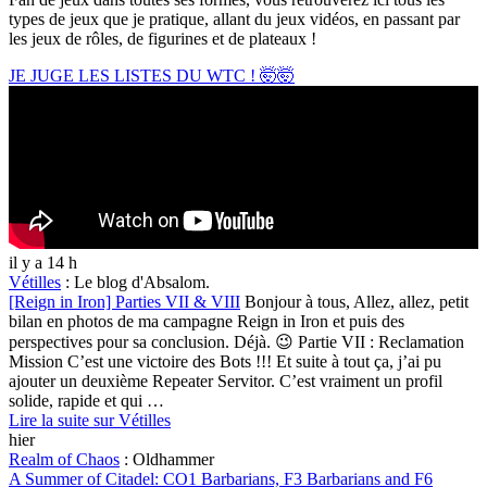
types de jeux que je pratique, allant du jeux vidéos, en passant par
les jeux de rôles, de figurines et de plateaux !
JE JUGE LES LISTES DU WTC ! 🤯🤯
il y a 14 h
Vétilles
:
Le blog d'Absalom.
[Reign in Iron] Parties VII & VIII
Bonjour à tous, Allez, allez, petit
bilan en photos de ma campagne Reign in Iron et puis des
perspectives pour sa conclusion. Déjà. 😉 Partie VII : Reclamation
Mission C’est une victoire des Bots !!! Et suite à tout ça, j’ai pu
ajouter un deuxième Repeater Servitor. C’est vraiment un profil
solide, rapide et qui …
Lire la suite sur Vétilles
hier
Realm of Chaos
:
Oldhammer
A Summer of Citadel: CO1 Barbarians, F3 Barbarians and F6