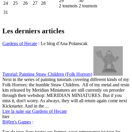
29
30
24
25
26
27
28
2
tournois
2
tournois
31
Les derniers articles
Gardens of Hecate
:
Le blog d'Ana Polanscak
Tutorial: Painting Straw Children (Folk Horrors)
Next in the series of painting tutorials covering different kinds of my
Folk Horrors: the humble Straw Children. All of my metal and resin
kits released by Meridian Miniatures are still currently on preorder
through their webshop: MERIDIAN MINIATURES. But if you
miss it, don't worry. As always, they will all return again come next
Kickstarter. And in the ...
Lire la suite sur Gardens of Hecate
hier
Bij0rn's Games
:
Fan de jeux dans toutes ses formes, vous retrouverez ici tous les