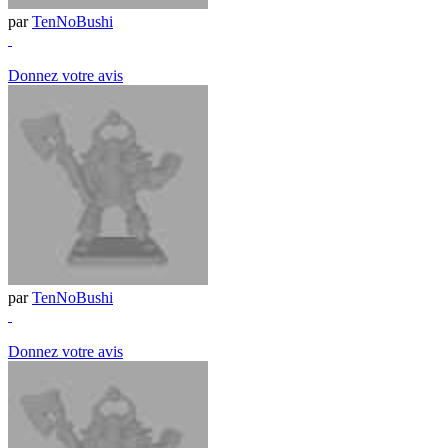
par
TenNoBushi
Donnez votre avis
par
TenNoBushi
Donnez votre avis