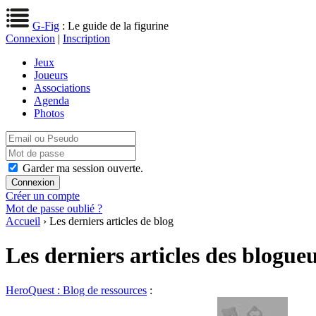
G-Fig
: Le guide de la figurine
Connexion
|
Inscription
Jeux
Joueurs
Associations
Agenda
Photos
Garder ma session ouverte.
Créer un compte
Mot de passe oublié ?
Accueil
› Les derniers articles de blog
Les derniers articles des blogue
HeroQuest : Blog de ressources
: