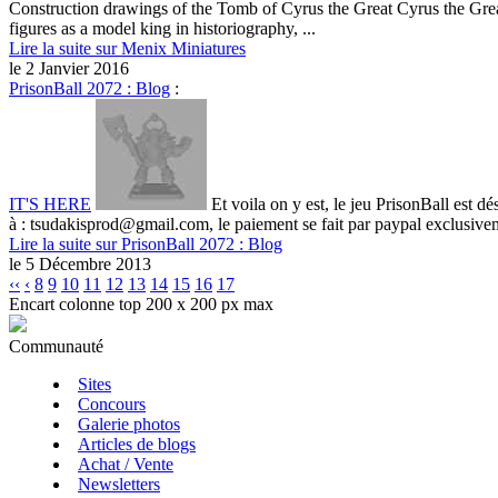
Construction drawings of the Tomb of Cyrus the Great Cyrus the Great
figures as a model king in historiography, ...
Lire la suite sur Menix Miniatures
le 2 Janvier 2016
PrisonBall 2072 : Blog
:
IT'S HERE
Et voila on y est, le jeu PrisonBall est 
à : tsudakisprod@gmail.com, le paiement se fait par paypal exclusiveme
Lire la suite sur PrisonBall 2072 : Blog
le 5 Décembre 2013
‹‹
‹
8
9
10
11
12
13
14
15
16
17
Encart colonne top 200 x 200 px max
Communauté
Sites
Concours
Galerie photos
Articles de blogs
Achat / Vente
Newsletters