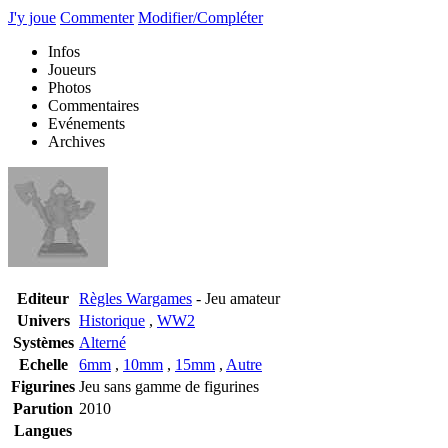
J'y joue
Commenter
Modifier/Compléter
Infos
Joueurs
Photos
Commentaires
Evénements
Archives
Editeur
Règles Wargames
- Jeu amateur
Univers
Historique
,
WW2
Systèmes
Alterné
Echelle
6mm
,
10mm
,
15mm
,
Autre
Figurines
Jeu sans gamme de figurines
Parution
2010
Langues