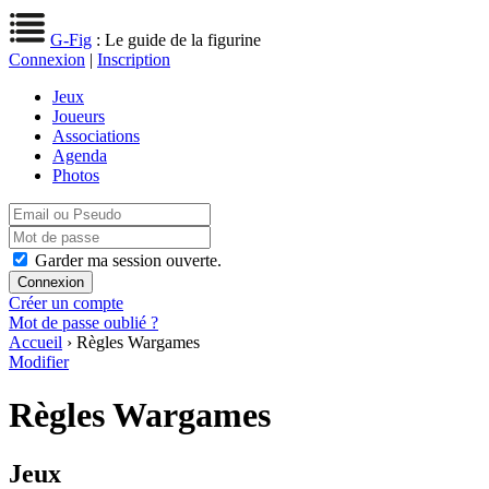
G-Fig
: Le guide de la figurine
Connexion
|
Inscription
Jeux
Joueurs
Associations
Agenda
Photos
Garder ma session ouverte.
Créer un compte
Mot de passe oublié ?
Accueil
› Règles Wargames
Modifier
Règles Wargames
Jeux