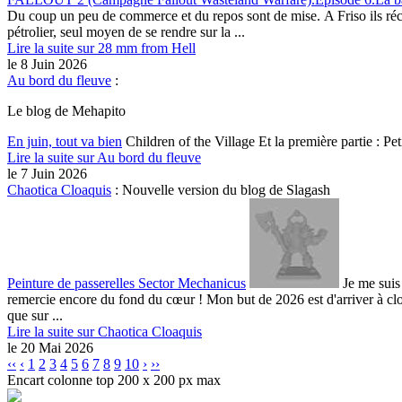
Du coup un peu de commerce et du repos sont de mise. A Friso ils récup
pétrolier, seul moyen de se rendre sur la ...
Lire la suite sur 28 mm from Hell
le 8 Juin 2026
Au bord du fleuve
:
Le blog de Mehapito
En juin, tout va bien
Children of the Village Et la première partie : Peti
Lire la suite sur Au bord du fleuve
le 7 Juin 2026
Chaotica Cloaquis
:
Nouvelle version du blog de Slagash
Peinture de passerelles Sector Mechanicus
Je me suis 
remercie encore du fond du cœur ! Mon but de 2026 est d'arriver à clore
que sur ...
Lire la suite sur Chaotica Cloaquis
le 20 Mai 2026
‹‹
‹
1
2
3
4
5
6
7
8
9
10
›
››
Encart colonne top 200 x 200 px max