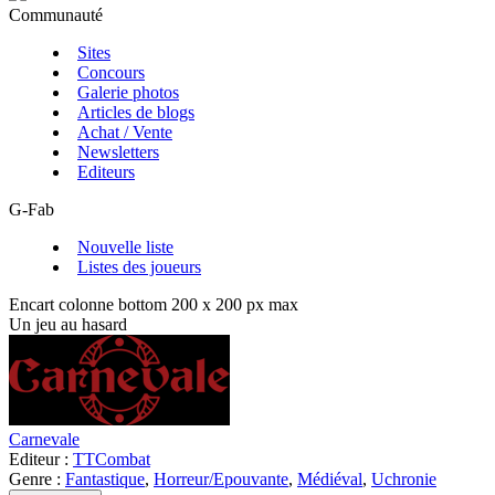
Communauté
Sites
Concours
Galerie photos
Articles de blogs
Achat / Vente
Newsletters
Editeurs
G-Fab
Nouvelle liste
Listes des joueurs
Encart colonne bottom 200 x 200 px max
Un jeu au hasard
Carnevale
Editeur :
TTCombat
Genre :
Fantastique
,
Horreur/Epouvante
,
Médiéval
,
Uchronie