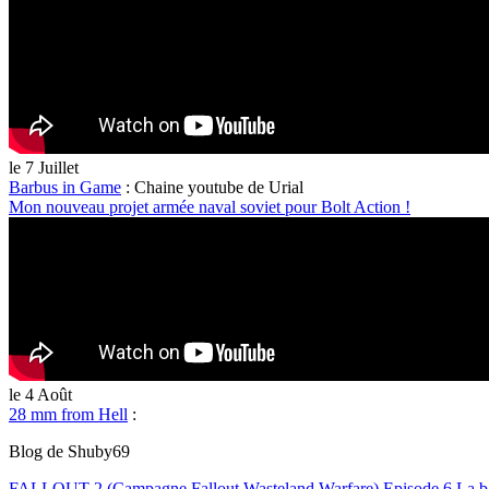
le 7 Juillet
Barbus in Game
:
Chaine youtube de Urial
Mon nouveau projet armée naval soviet pour Bolt Action !
le 4 Août
28 mm from Hell
:
Blog de Shuby69
FALLOUT 2 (Campagne Fallout Wasteland Warfare).Episode 6.La bas