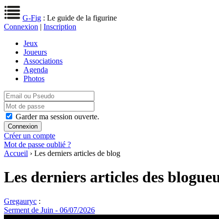
G-Fig
: Le guide de la figurine
Connexion
|
Inscription
Jeux
Joueurs
Associations
Agenda
Photos
Garder ma session ouverte.
Créer un compte
Mot de passe oublié ?
Accueil
› Les derniers articles de blog
Les derniers articles des blogue
Gregauryc
:
Serment de Juin - 06/07/2026