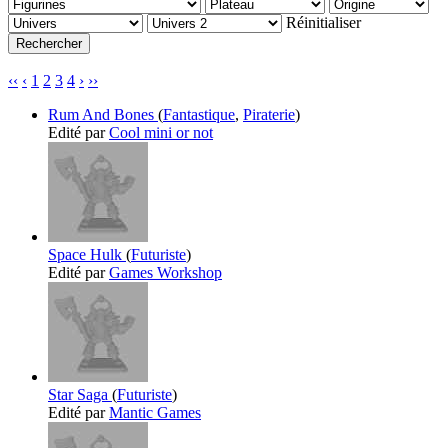
Réinitialiser
‹‹
‹
1
2
3
4
›
››
Rum And Bones
(
Fantastique
,
Piraterie
)
Edité par
Cool mini or not
Space Hulk
(
Futuriste
)
Edité par
Games Workshop
Star Saga
(
Futuriste
)
Edité par
Mantic Games