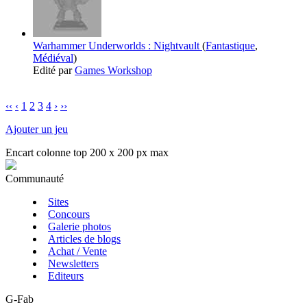
Warhammer Underworlds : Nightvault
(
Fantastique
,
Médiéval
)
Edité par
Games Workshop
‹‹
‹
1
2
3
4
›
››
Ajouter un jeu
Encart colonne top 200 x 200 px max
Communauté
Sites
Concours
Galerie photos
Articles de blogs
Achat / Vente
Newsletters
Editeurs
G-Fab