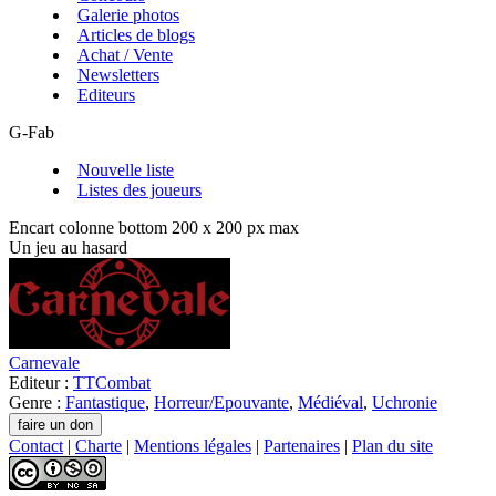
Galerie photos
Articles de blogs
Achat / Vente
Newsletters
Editeurs
G-Fab
Nouvelle liste
Listes des joueurs
Encart colonne bottom 200 x 200 px max
Un jeu au hasard
Carnevale
Editeur :
TTCombat
Genre :
Fantastique
,
Horreur/Epouvante
,
Médiéval
,
Uchronie
Contact
|
Charte
|
Mentions légales
|
Partenaires
|
Plan du site