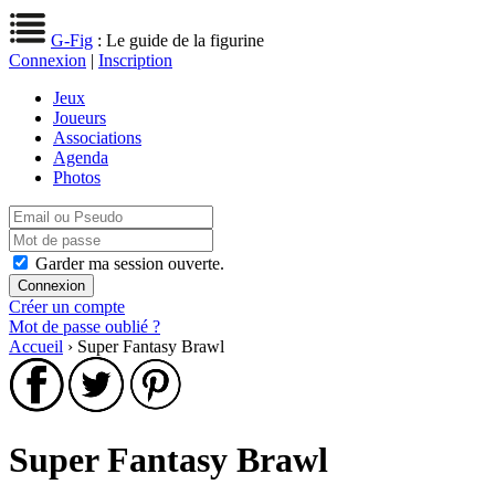
G-Fig
: Le guide de la figurine
Connexion
|
Inscription
Jeux
Joueurs
Associations
Agenda
Photos
Garder ma session ouverte.
Créer un compte
Mot de passe oublié ?
Accueil
› Super Fantasy Brawl
Super Fantasy Brawl