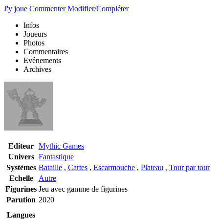
J'y joue
Commenter
Modifier/Compléter
Infos
Joueurs
Photos
Commentaires
Evénements
Archives
Editeur
Mythic Games
Univers
Fantastique
Systèmes
Bataille
,
Cartes
,
Escarmouche
,
Plateau
,
Tour par tour
Echelle
Autre
Figurines
Jeu avec gamme de figurines
Parution
2020
Langues