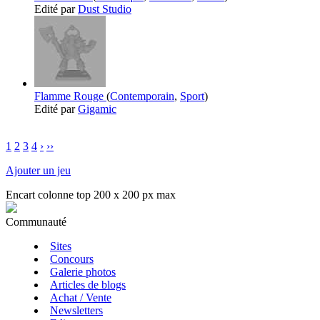
Edité par
Dust Studio
Flamme Rouge
(
Contemporain
,
Sport
)
Edité par
Gigamic
1
2
3
4
›
››
Ajouter un jeu
Encart colonne top 200 x 200 px max
Communauté
Sites
Concours
Galerie photos
Articles de blogs
Achat / Vente
Newsletters