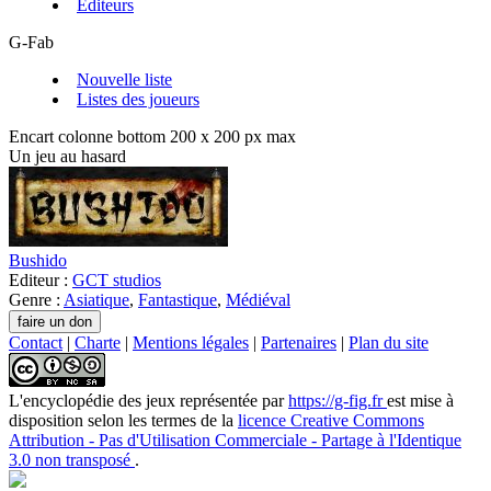
Editeurs
G-Fab
Nouvelle liste
Listes des joueurs
Encart colonne bottom 200 x 200 px max
Un jeu au hasard
Bushido
Editeur :
GCT studios
Genre :
Asiatique
,
Fantastique
,
Médiéval
Contact
|
Charte
|
Mentions légales
|
Partenaires
|
Plan du site
L'encyclopédie des jeux
représentée par
https://g-fig.fr
est mise à
disposition selon les termes de la
licence Creative Commons
Attribution - Pas d'Utilisation Commerciale - Partage à l'Identique
3.0 non transposé
.