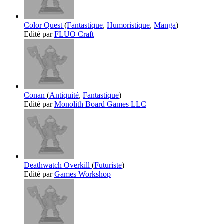
Color Quest
(
Fantastique
,
Humoristique
,
Manga
)
Edité par
FLUO Craft
Conan
(
Antiquité
,
Fantastique
)
Edité par
Monolith Board Games LLC
Deathwatch Overkill
(
Futuriste
)
Edité par
Games Workshop