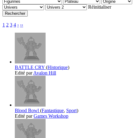
Réinitialiser
1
2
3
4
›
››
BATTLE CRY
(
Historique
)
Edité par
Avalon Hill
Blood Bowl
(
Fantastique
,
Sport
)
Edité par
Games Workshop