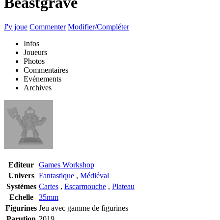
Beastgrave
J'y joue
Commenter
Modifier/Compléter
Infos
Joueurs
Photos
Commentaires
Evénements
Archives
Editeur
Games Workshop
Univers
Fantastique
,
Médiéval
Systèmes
Cartes
,
Escarmouche
,
Plateau
Echelle
35mm
Figurines
Jeu avec gamme de figurines
Parution
2019