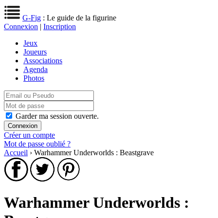
G-Fig
: Le guide de la figurine
Connexion
|
Inscription
Jeux
Joueurs
Associations
Agenda
Photos
Garder ma session ouverte.
Créer un compte
Mot de passe oublié ?
Accueil
› Warhammer Underworlds : Beastgrave
Warhammer Underworlds :