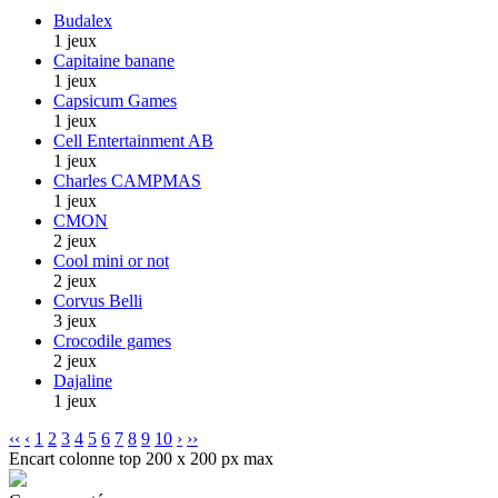
Budalex
1 jeux
Capitaine banane
1 jeux
Capsicum Games
1 jeux
Cell Entertainment AB
1 jeux
Charles CAMPMAS
1 jeux
CMON
2 jeux
Cool mini or not
2 jeux
Corvus Belli
3 jeux
Crocodile games
2 jeux
Dajaline
1 jeux
‹‹
‹
1
2
3
4
5
6
7
8
9
10
›
››
Encart colonne top 200 x 200 px max