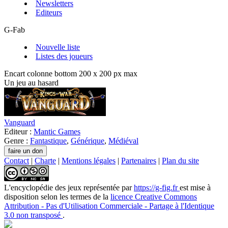
Newsletters
Editeurs
G-Fab
Nouvelle liste
Listes des joueurs
Encart colonne bottom 200 x 200 px max
Un jeu au hasard
Vanguard
Editeur :
Mantic Games
Genre :
Fantastique
,
Générique
,
Médiéval
Contact
|
Charte
|
Mentions légales
|
Partenaires
|
Plan du site
L'encyclopédie des jeux
représentée par
https://g-fig.fr
est mise à
disposition selon les termes de la
licence Creative Commons
Attribution - Pas d'Utilisation Commerciale - Partage à l'Identique
3.0 non transposé
.