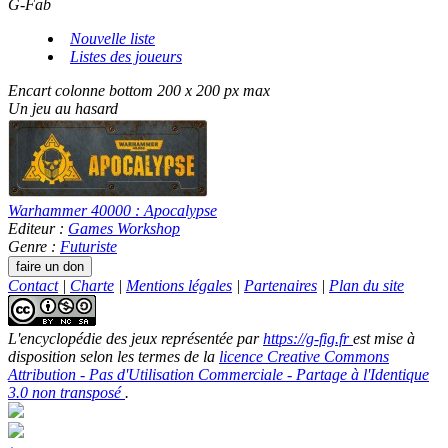
G-Fab
Nouvelle liste
Listes des joueurs
Encart colonne bottom 200 x 200 px max
Un jeu au hasard
Warhammer 40000 : Apocalypse
Editeur :
Games Workshop
Genre :
Futuriste
Contact
|
Charte
|
Mentions légales
|
Partenaires
|
Plan du site
L'encyclopédie des jeux
représentée par
https://g-fig.fr
est mise à
disposition selon les termes de la
licence Creative Commons
Attribution - Pas d'Utilisation Commerciale - Partage à l'Identique
3.0 non transposé
.