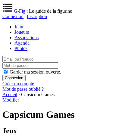
G-Fig
: Le guide de la figurine
Connexion
|
Inscription
Jeux
Joueurs
Associations
Agenda
Photos
Garder ma session ouverte.
Créer un compte
Mot de passe oublié ?
Accueil
› Capsicum Games
Modifier
Capsicum Games
Jeux