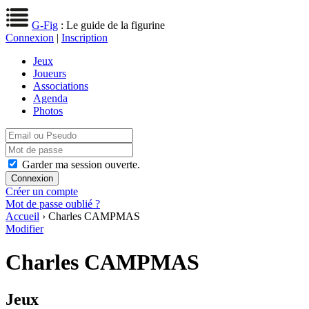
G-Fig
: Le guide de la figurine
Connexion
|
Inscription
Jeux
Joueurs
Associations
Agenda
Photos
Garder ma session ouverte.
Créer un compte
Mot de passe oublié ?
Accueil
› Charles CAMPMAS
Modifier
Charles CAMPMAS
Jeux