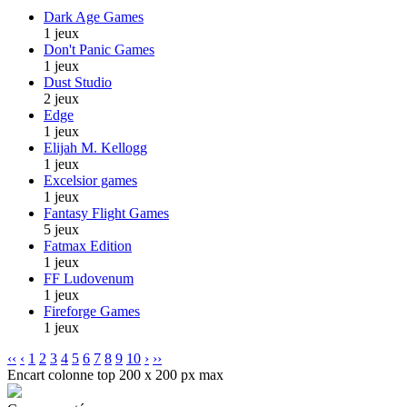
Dark Age Games
1 jeux
Don't Panic Games
1 jeux
Dust Studio
2 jeux
Edge
1 jeux
Elijah M. Kellogg
1 jeux
Excelsior games
1 jeux
Fantasy Flight Games
5 jeux
Fatmax Edition
1 jeux
FF Ludovenum
1 jeux
Fireforge Games
1 jeux
‹‹
‹
1
2
3
4
5
6
7
8
9
10
›
››
Encart colonne top 200 x 200 px max