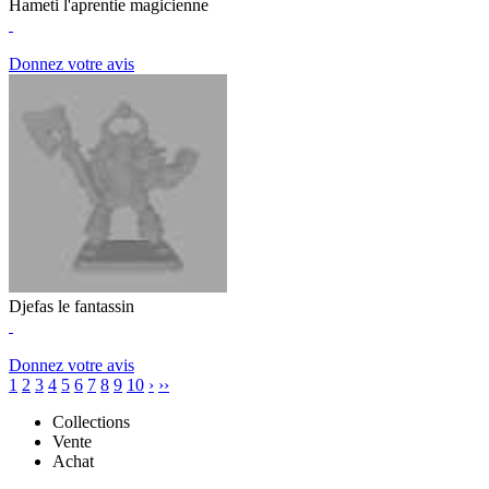
Hameti l'aprentie magicienne
Donnez votre avis
Djefas le fantassin
Donnez votre avis
1
2
3
4
5
6
7
8
9
10
›
››
Collections
Vente
Achat