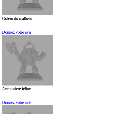
Golem du malheur
Donnez votre avis
Aventurière féline
Donnez votre avis