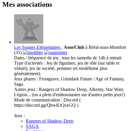
Mes associations
Les Songes Elémentaires
:
Asso/Club
à Bréal-sous-Montfort
(35)
Dates / fréquence de jeu : tous les samedis de 14h à minuit
Type d'activités : Jeu de figurines, jeu de rôle (sur table et
virtuel), jeu de société, peinture (et modélisme plus
généralement).
Jeux phares : Frostgrave, Grimdark Future / Age of Fantasy,
Saga
Autres jeux : Rangers of Shadow Deep, Alkemy, Star Wars
Légion... (on a plein d'enthousiastes sur d'autres petits jeux!)
Mode de communication : Discord (
https://discord.gg/QbwKrQsxGQ
)
Jeux :
Rangers of Shadow Deep
SAGA