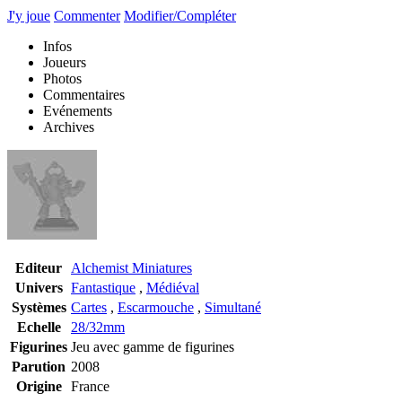
J'y joue
Commenter
Modifier/Compléter
Infos
Joueurs
Photos
Commentaires
Evénements
Archives
Editeur
Alchemist Miniatures
Univers
Fantastique
,
Médiéval
Systèmes
Cartes
,
Escarmouche
,
Simultané
Echelle
28/32mm
Figurines
Jeu avec gamme de figurines
Parution
2008
Origine
France