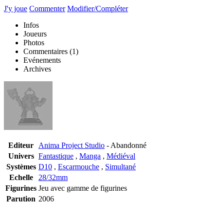
J'y joue
Commenter
Modifier/Compléter
Infos
Joueurs
Photos
Commentaires
(1)
Evénements
Archives
Editeur
Anima Project Studio
- Abandonné
Univers
Fantastique
,
Manga
,
Médiéval
Systèmes
D10
,
Escarmouche
,
Simultané
Echelle
28/32mm
Figurines
Jeu avec gamme de figurines
Parution
2006