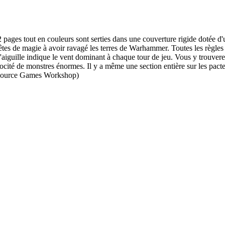
ges tout en couleurs sont serties dans une couverture rigide dotée d'u
êtes de magie à avoir ravagé les terres de Warhammer. Toutes les règle
'aiguille indique le vent dominant à chaque tour de jeu. Vous y trouverez
ocité de monstres énormes. Il y a même une section entière sur les pacte
 (source Games Workshop)