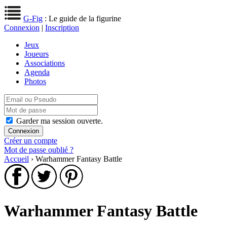
G-Fig
: Le guide de la figurine
Connexion
|
Inscription
Jeux
Joueurs
Associations
Agenda
Photos
Garder ma session ouverte.
Créer un compte
Mot de passe oublié ?
Accueil
› Warhammer Fantasy Battle
Warhammer Fantasy Battle