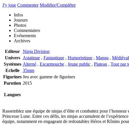
J'y joue
Commenter
Modifier/Compléter
Infos
Joueurs
Photos
Commentaires
Evénements
Archives
Editeur
Ninja Division
Univers
Asiatique
,
Fantastique
,
Humoristique
,
Manga
,
Médiéval
Systèmes
Alterné
,
Escarmouche
,
Jeune public
,
Plateau
,
Tour par t
Echelle
35mm
Figurines
Jeu avec gamme de figurines
Parution
2015
Langues
Rassemblez une équipe de ninjas d’élite et combattez pour l’honneur et
Princesse Lune. Entre ces défis, les ninjas accumulent de l’expérience
équipe, notamment en engageant de redoutables Héros et Rônins pour 