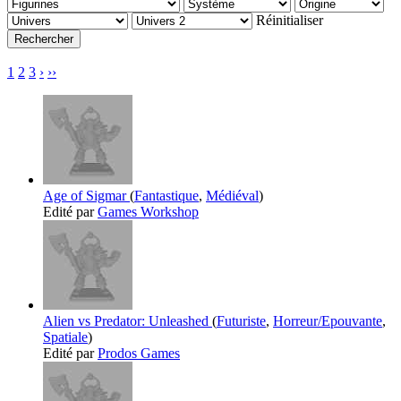
Réinitialiser
1
2
3
›
››
Age of Sigmar
(
Fantastique
,
Médiéval
)
Edité par
Games Workshop
Alien vs Predator: Unleashed
(
Futuriste
,
Horreur/Epouvante
,
Spatiale
)
Edité par
Prodos Games