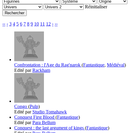
Réinitialiser
‹‹
‹
3
4
5
6
7
8
9
10
11
12
›
››
Confrontation : l'Age du Rag'narok
(
Fantastique
,
Médiéval
)
Edité par
Rackham
Congo
(
Pulp
)
Edité par
Studio Tomahawk
Conquest First Blood
(
Fantastique
)
Edité par
Para Bellum
Conquest : the last argument of kings
(
Fantastique
)