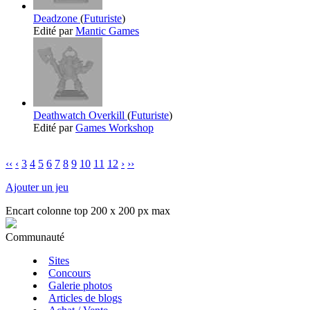
Deadzone
(
Futuriste
)
Edité par
Mantic Games
Deathwatch Overkill
(
Futuriste
)
Edité par
Games Workshop
‹‹
‹
3
4
5
6
7
8
9
10
11
12
›
››
Ajouter un jeu
Encart colonne top 200 x 200 px max
Communauté
Sites
Concours
Galerie photos
Articles de blogs