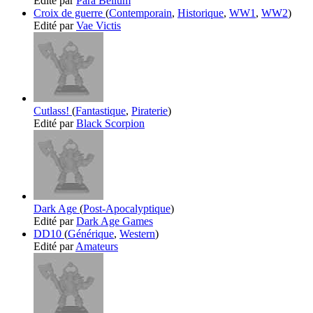
Edité par
Para Bellum
Croix de guerre
(
Contemporain
,
Historique
,
WW1
,
WW2
)
Edité par
Vae Victis
Cutlass!
(
Fantastique
,
Piraterie
)
Edité par
Black Scorpion
Dark Age
(
Post-Apocalyptique
)
Edité par
Dark Age Games
DD10
(
Générique
,
Western
)
Edité par
Amateurs