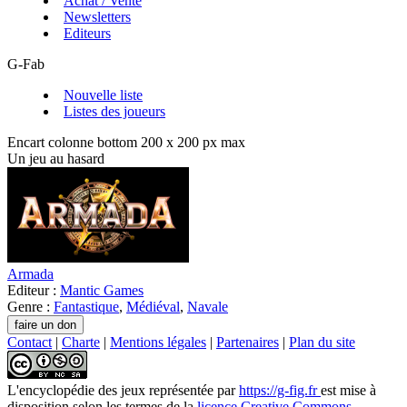
Achat / Vente
Newsletters
Editeurs
G-Fab
Nouvelle liste
Listes des joueurs
Encart colonne bottom 200 x 200 px max
Un jeu au hasard
Armada
Editeur :
Mantic Games
Genre :
Fantastique
,
Médiéval
,
Navale
Contact
|
Charte
|
Mentions légales
|
Partenaires
|
Plan du site
L'encyclopédie des jeux
représentée par
https://g-fig.fr
est mise à
disposition selon les termes de la
licence Creative Commons