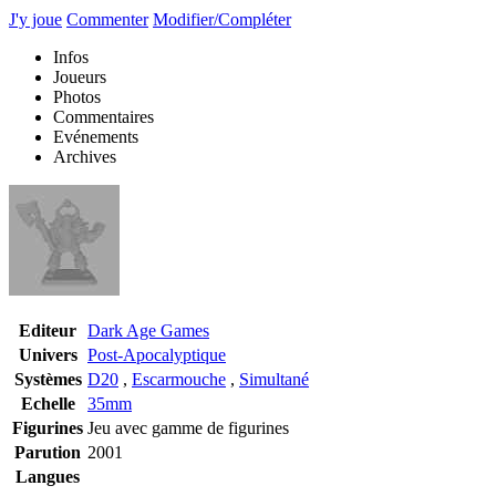
J'y joue
Commenter
Modifier/Compléter
Infos
Joueurs
Photos
Commentaires
Evénements
Archives
Editeur
Dark Age Games
Univers
Post-Apocalyptique
Systèmes
D20
,
Escarmouche
,
Simultané
Echelle
35mm
Figurines
Jeu avec gamme de figurines
Parution
2001
Langues