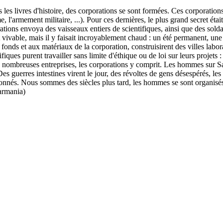
 les livres d'histoire, des corporations se sont formées. Ces corporations
e, l'armement militaire, ...). Pour ces dernières, le plus grand secret ét
orations envoya des vaisseaux entiers de scientifiques, ainsi que des sold
ivable, mais il y faisait incroyablement chaud : un été permanent, une 
ux fonds et aux matériaux de la corporation, construisirent des villes lab
fiques purent travailler sans limite d'éthique ou de loi sur leurs projets 
 nombreuses entreprises, les corporations y comprit. Les hommes sur Sama
Des guerres intestines virent le jour, des révoltes de gens désespérés, les
nés. Nous sommes des siècles plus tard, les hommes se sont organisés 
Warmania)