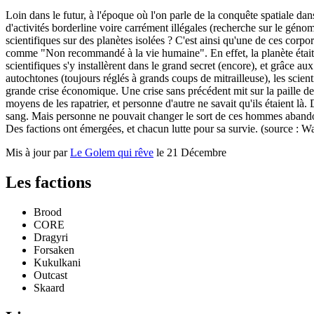
Loin dans le futur, à l'époque où l'on parle de la conquête spatiale dans
d'activités borderline voire carrément illégales (recherche sur le génom
scientifiques sur des planètes isolées ? C'est ainsi qu'une de ces corp
comme "Non recommandé à la vie humaine". En effet, la planète était v
scientifiques s'y installèrent dans le grand secret (encore), et grâce a
autochtones (toujours réglés à grands coups de mitrailleuse), les scienti
grande crise économique. Une crise sans précédent mit sur la paille de
moyens de les rapatrier, et personne d'autre ne savait qu'ils étaient là. 
sang. Mais personne ne pouvait changer le sort de ces hommes abandon
Des factions ont émergées, et chacun lutte pour sa survie. (source : 
Mis à jour par
Le Golem qui rêve
le 21 Décembre
Les factions
Brood
CORE
Dragyri
Forsaken
Kukulkani
Outcast
Skaard