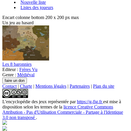
Nouvelle liste
Listes des joueurs
Encart colonne bottom 200 x 200 px max
Un jeu au hasard
Les 8 baronnies
Editeur :
Frères Vu
Genre :
Médiéval
Contact
|
Charte
|
Mentions légales
|
Partenaires
|
Plan du site
L'encyclopédie des jeux
représentée par
https://g-fig.fr
est mise à
disposition selon les termes de la
licence Creative Commons
Attribution - Pas d'Utilisation Commerciale - Partage à l'Identique
3.0 non transposé
.