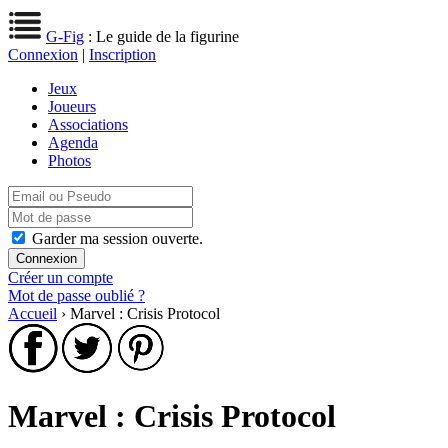
G-Fig
: Le guide de la figurine
Connexion
|
Inscription
Jeux
Joueurs
Associations
Agenda
Photos
Garder ma session ouverte.
Créer un compte
Mot de passe oublié ?
Accueil
› Marvel : Crisis Protocol
Marvel : Crisis Protocol