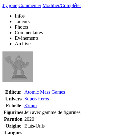
J'y joue
Commenter
Modifier/Compléter
Infos
Joueurs
Photos
Commentaires
Evénements
Archives
Editeur
Atomic Mass Games
Univers
Super-Héros
Echelle
35mm
Figurines
Jeu avec gamme de figurines
Parution
2020
Origine
Etats-Unis
Langues