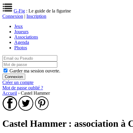
G-Fig
: Le guide de la figurine
Connexion
|
Inscription
Jeux
Joueurs
Associations
Agenda
Photos
Garder ma session ouverte.
Créer un compte
Mot de passe oublié ?
Accueil
› Castel Hammer
Castel Hammer : association à 