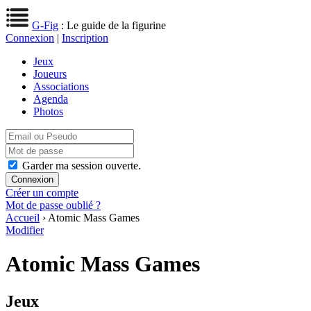
G-Fig
: Le guide de la figurine
Connexion
|
Inscription
Jeux
Joueurs
Associations
Agenda
Photos
Garder ma session ouverte.
Créer un compte
Mot de passe oublié ?
Accueil
› Atomic Mass Games
Modifier
Atomic Mass Games
Jeux