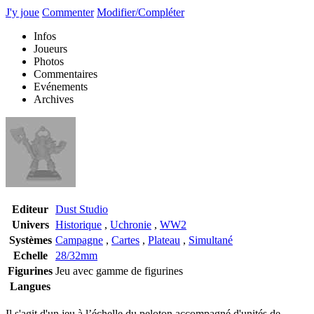
J'y joue
Commenter
Modifier/Compléter
Infos
Joueurs
Photos
Commentaires
Evénements
Archives
Editeur
Dust Studio
Univers
Historique
,
Uchronie
,
WW2
Systèmes
Campagne
,
Cartes
,
Plateau
,
Simultané
Echelle
28/32mm
Figurines
Jeu avec gamme de figurines
Langues
Il s'agit d'un jeu à l’échelle du peloton accompagné d'unités de