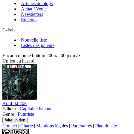
Articles de blogs
Achat / Vente
Newsletters
Editeurs
G-Fab
Nouvelle liste
Listes des joueurs
Encart colonne bottom 200 x 200 px max
Un jeu au hasard
Konflikt 40k
Editeur :
Capitaine banane
Genre :
Futuriste
Contact
|
Charte
|
Mentions légales
|
Partenaires
|
Plan du site