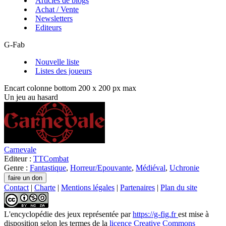
Articles de blogs
Achat / Vente
Newsletters
Editeurs
G-Fab
Nouvelle liste
Listes des joueurs
Encart colonne bottom 200 x 200 px max
Un jeu au hasard
Carnevale
Editeur :
TTCombat
Genre :
Fantastique
,
Horreur/Epouvante
,
Médiéval
,
Uchronie
Contact
|
Charte
|
Mentions légales
|
Partenaires
|
Plan du site
L'encyclopédie des jeux
représentée par
https://g-fig.fr
est mise à
disposition selon les termes de la
licence Creative Commons