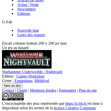
Articles de blogs
Achat / Vente
Newsletters
Editeurs
G-Fab
Nouvelle liste
Listes des joueurs
Encart colonne bottom 200 x 200 px max
Un jeu au hasard
Warhammer Underworlds : Nightvault
Editeur :
Games Workshop
Genre :
Fantastique
,
Médiéval
Contact
|
Charte
|
Mentions légales
|
Partenaires
|
Plan du site
L'encyclopédie des jeux
représentée par
https://g-fig.fr
est mise à
disposition selon les termes de la
licence Creative Commons