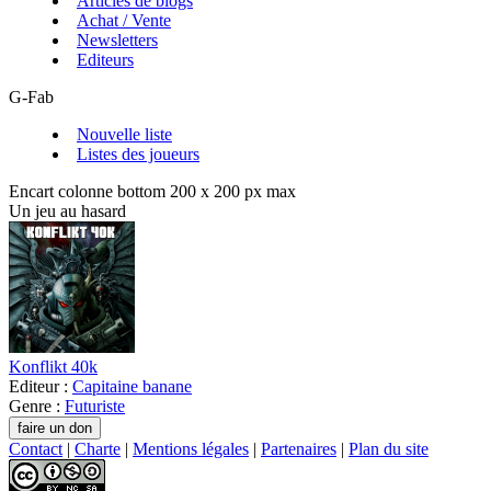
Articles de blogs
Achat / Vente
Newsletters
Editeurs
G-Fab
Nouvelle liste
Listes des joueurs
Encart colonne bottom 200 x 200 px max
Un jeu au hasard
Konflikt 40k
Editeur :
Capitaine banane
Genre :
Futuriste
Contact
|
Charte
|
Mentions légales
|
Partenaires
|
Plan du site