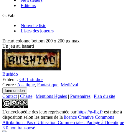
Newsletters
Editeurs
G-Fab
Nouvelle liste
Listes des joueurs
Encart colonne bottom 200 x 200 px max
Un jeu au hasard
Bushido
Editeur :
GCT studios
Genre :
Asiatique
,
Fantastique
,
Médiéval
Contact
|
Charte
|
Mentions légales
|
Partenaires
|
Plan du site
L'encyclopédie des jeux
représentée par
https://g-fig.fr
est mise à
disposition selon les termes de la
licence Creative Commons
Attribution - Pas d'Utilisation Commerciale - Partage à l'Identique
3.0 non transposé
.