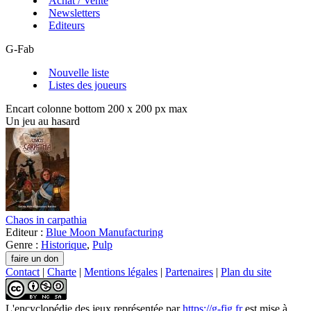
Achat / Vente
Newsletters
Editeurs
G-Fab
Nouvelle liste
Listes des joueurs
Encart colonne bottom 200 x 200 px max
Un jeu au hasard
Chaos in carpathia
Editeur :
Blue Moon Manufacturing
Genre :
Historique
,
Pulp
Contact
|
Charte
|
Mentions légales
|
Partenaires
|
Plan du site
L'encyclopédie des jeux
représentée par
https://g-fig.fr
est mise à