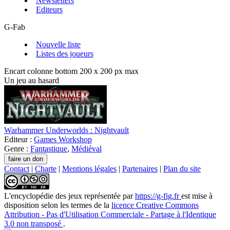
Newsletters
Editeurs
G-Fab
Nouvelle liste
Listes des joueurs
Encart colonne bottom 200 x 200 px max
Un jeu au hasard
Warhammer Underworlds : Nightvault
Editeur :
Games Workshop
Genre :
Fantastique
,
Médiéval
Contact
|
Charte
|
Mentions légales
|
Partenaires
|
Plan du site
L'encyclopédie des jeux
représentée par
https://g-fig.fr
est mise à
disposition selon les termes de la
licence Creative Commons
Attribution - Pas d'Utilisation Commerciale - Partage à l'Identique
3.0 non transposé
.