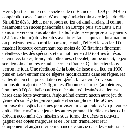
HeroQuest est un jeu de société édité en France en 1989 par MB en
coopération avec Games Workshop à mi-chemin avec le jeu de rôle.
Simplifié dès le début par rapport au jeu original anglais, il connut
néanmoins un succès phénoménal en Europe puis aux États-Unis
dans une version plus aboutie. La boîte de base propose aux joueurs
(2 à 5 maximum) de vivre des aventures fantastiques en incarnant un
ou plusieurs héros parmi le barbare, le nain, l'elfe et le sorcier. D'un
matériel luxueux comprenant pas moins de 35 figurines finement
détaillées, des dés spéciaux et du mobilier en 3D (coffres à trésor,
cheminée, tables, trône, bibliothèques, chevalet, tombeau etc), le jeu
sera témoin d'un très grand succès en France. Quatre extensions
verront le jour. Une réédition de la boite de base a eu lieu en 1990
puis en 1994 entrainant de légères modifications dans les règles, les
cartes de jeu et la présentation en général. La dernière version
proposait un ajout de 12 figurines d'hommes d'armes (arbalétriers,
hommes à l'épée, hallebardiers et éclaireurs) destinés à aider les
héros dans leurs aventures. Aujourd'hui encore aucun autre jeu du
genre n'a su l'égaler par sa qualité et sa simplicité. HeroQuest
propose des règles basiques pour viser un large public. Un joueur se
doit d'être le maître de jeu et les autres prennent le rôle des héros. Ils
doivent accomplir des missions sous forme de quêtes et peuvent
gagner des objets magiques et de l'or afin d'améliorer leur
équipement et augmenter leur chance de survie dans les souterrains