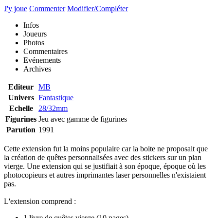
J'y joue
Commenter
Modifier/Compléter
Infos
Joueurs
Photos
Commentaires
Evénements
Archives
Editeur
MB
Univers
Fantastique
Echelle
28/32mm
Figurines
Jeu avec gamme de figurines
Parution
1991
Cette extension fut la moins populaire car la boite ne proposait que
la création de quêtes personnalisées avec des stickers sur un plan
vierge. Une extension qui se justifiait à son époque, époque où les
photocopieurs et autres imprimantes laser personnelles n'existaient
pas.
L'extension comprend :
1 livre de quêtes vierge (10 pages)