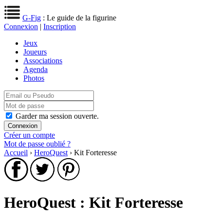
G-Fig
: Le guide de la figurine
Connexion
|
Inscription
Jeux
Joueurs
Associations
Agenda
Photos
Garder ma session ouverte.
Créer un compte
Mot de passe oublié ?
Accueil
›
HeroQuest
› Kit Forteresse
HeroQuest : Kit Forteresse