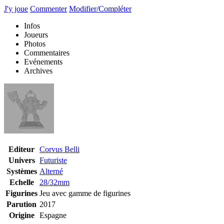
J'y joue
Commenter
Modifier/Compléter
Infos
Joueurs
Photos
Commentaires
Evénements
Archives
Editeur
Corvus Belli
Univers
Futuriste
Systèmes
Alterné
Echelle
28/32mm
Figurines
Jeu avec gamme de figurines
Parution
2017
Origine
Espagne