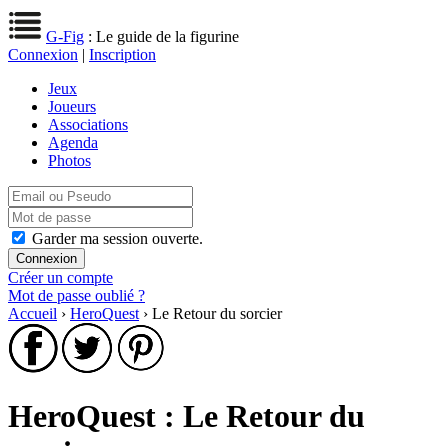
G-Fig
: Le guide de la figurine
Connexion
|
Inscription
Jeux
Joueurs
Associations
Agenda
Photos
Garder ma session ouverte.
Créer un compte
Mot de passe oublié ?
Accueil
›
HeroQuest
› Le Retour du sorcier
HeroQuest : Le Retour du