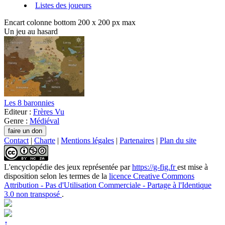
Listes des joueurs
Encart colonne bottom 200 x 200 px max
Un jeu au hasard
Les 8 baronnies
Editeur :
Frères Vu
Genre :
Médiéval
Contact
|
Charte
|
Mentions légales
|
Partenaires
|
Plan du site
L'encyclopédie des jeux
représentée par
https://g-fig.fr
est mise à
disposition selon les termes de la
licence Creative Commons
Attribution - Pas d'Utilisation Commerciale - Partage à l'Identique
3.0 non transposé
.
↑