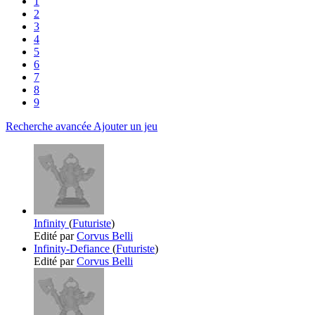
1
2
3
4
5
6
7
8
9
Recherche avancée
Ajouter un jeu
Infinity
(
Futuriste
)
Edité par
Corvus Belli
Infinity-Defiance
(
Futuriste
)
Edité par
Corvus Belli