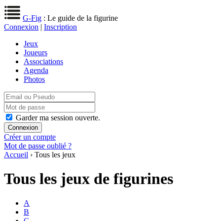
G-Fig
: Le guide de la figurine
Connexion
|
Inscription
Jeux
Joueurs
Associations
Agenda
Photos
Garder ma session ouverte.
Créer un compte
Mot de passe oublié ?
Accueil
› Tous les jeux
Tous les jeux de figurines
A
B
C