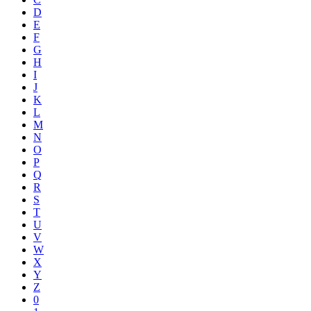
D
E
F
G
H
I
J
K
L
M
N
O
P
Q
R
S
T
U
V
W
X
Y
Z
0