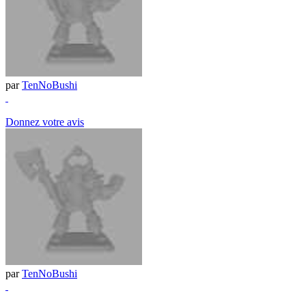
par
TenNoBushi
Donnez votre avis
par
TenNoBushi