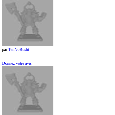
par
TenNoBushi
Donnez votre avis