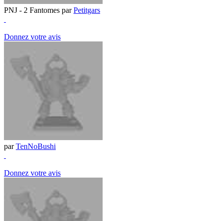
PNJ - 2 Fantomes par
Petitgars
Donnez votre avis
par
TenNoBushi
Donnez votre avis