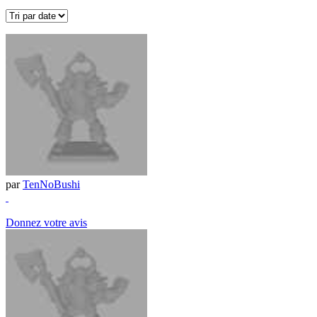
par
TenNoBushi
Donnez votre avis