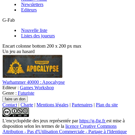
Newsletters
Editeurs
G-Fab
Nouvelle liste
Listes des joueurs
Encart colonne bottom 200 x 200 px max
Un jeu au hasard
Warhammer 40000 : Apocalypse
Editeur :
Games Workshop
Genre :
Futuriste
Contact
|
Charte
|
Mentions légales
|
Partenaires
|
Plan du site
L'encyclopédie des jeux
représentée par
https://g-fig.fr
est mise à
disposition selon les termes de la
licence Creative Commons
Attribution - Pas d'Utilisation Commerciale - Partage à l'Identique