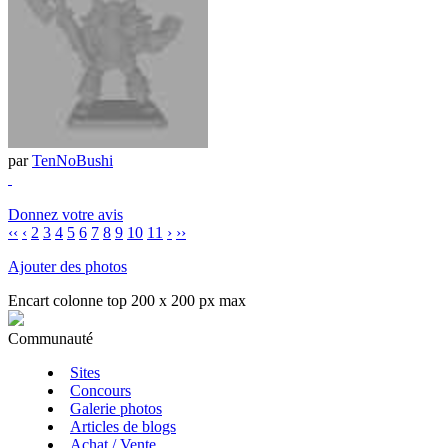
par
TenNoBushi
Donnez votre avis
‹‹
‹
2
3
4
5
6
7
8
9
10
11
›
››
Ajouter des photos
Encart colonne top 200 x 200 px max
Communauté
Sites
Concours
Galerie photos
Articles de blogs
Achat / Vente