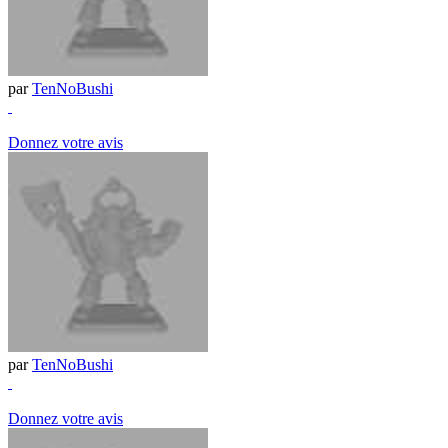
par
TenNoBushi
Donnez votre avis
par
TenNoBushi
Donnez votre avis