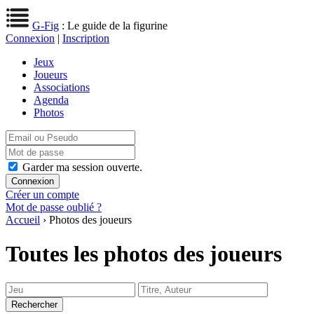
G-Fig
: Le guide de la figurine
Connexion
|
Inscription
Jeux
Joueurs
Associations
Agenda
Photos
Garder ma session ouverte.
Créer un compte
Mot de passe oublié ?
Accueil
› Photos des joueurs
Toutes les photos des joueurs