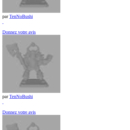
par
TenNoBushi
Donnez votre avis
par
TenNoBushi
Donnez votre avis