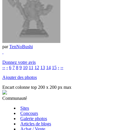
par
TenNoBushi
Donnez votre avis
‹‹
‹
6
7
8
9
10
11
12
13
14
15
›
››
Ajouter des photos
Encart colonne top 200 x 200 px max
Communauté
Sites
Concours
Galerie photos
Articles de blogs
Achat / Vente