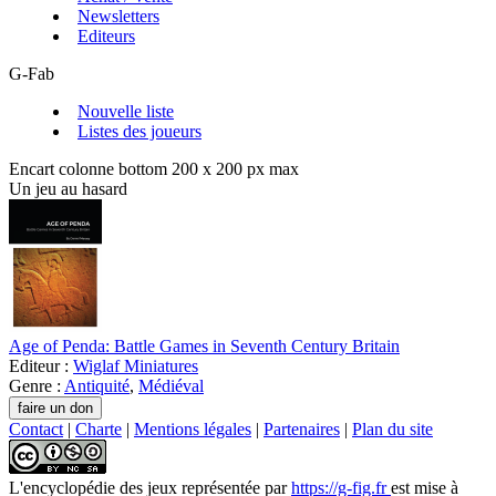
Newsletters
Editeurs
G-Fab
Nouvelle liste
Listes des joueurs
Encart colonne bottom 200 x 200 px max
Un jeu au hasard
Age of Penda: Battle Games in Seventh Century Britain
Editeur :
Wiglaf Miniatures
Genre :
Antiquité
,
Médiéval
Contact
|
Charte
|
Mentions légales
|
Partenaires
|
Plan du site
L'encyclopédie des jeux
représentée par
https://g-fig.fr
est mise à