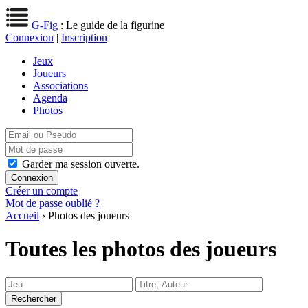
G-Fig
: Le guide de la figurine
Connexion
|
Inscription
Jeux
Joueurs
Associations
Agenda
Photos
Garder ma session ouverte.
Créer un compte
Mot de passe oublié ?
Accueil
› Photos des joueurs
Toutes les photos des joueurs