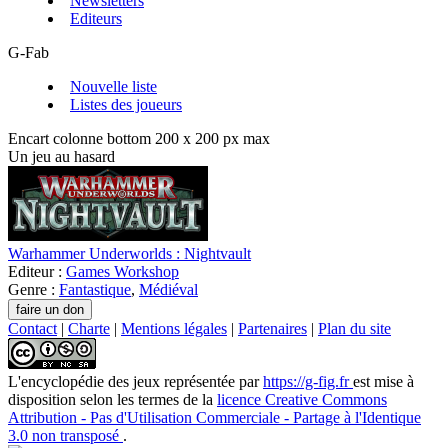
Newsletters
Editeurs
G-Fab
Nouvelle liste
Listes des joueurs
Encart colonne bottom 200 x 200 px max
Un jeu au hasard
Warhammer Underworlds : Nightvault
Editeur :
Games Workshop
Genre :
Fantastique
,
Médiéval
Contact
|
Charte
|
Mentions légales
|
Partenaires
|
Plan du site
L'encyclopédie des jeux
représentée par
https://g-fig.fr
est mise à
disposition selon les termes de la
licence Creative Commons
Attribution - Pas d'Utilisation Commerciale - Partage à l'Identique
3.0 non transposé
.