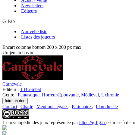
Achat / Vente
Newsletters
Editeurs
G-Fab
Nouvelle liste
Listes des joueurs
Encart colonne bottom 200 x 200 px max
Un jeu au hasard
Carnevale
Editeur :
TTCombat
Genre :
Fantastique
,
Horreur/Epouvante
,
Médiéval
,
Uchronie
Contact
|
Charte
|
Mentions légales
|
Partenaires
|
Plan du site
L'encyclopédie des jeux
représentée par
https://g-fig.fr
est mise à disp