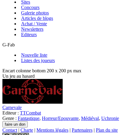
Sites
Concours
Galerie photos
Articles de blogs
Achat / Vente
Newsletters
Editeurs
G-Fab
Nouvelle liste
Listes des joueurs
Encart colonne bottom 200 x 200 px max
Un jeu au hasard
Carnevale
Editeur :
TTCombat
Genre :
Fantastique
,
Horreur/Epouvante
,
Médiéval
,
Uchronie
Contact
|
Charte
|
Mentions légales
|
Partenaires
|
Plan du site