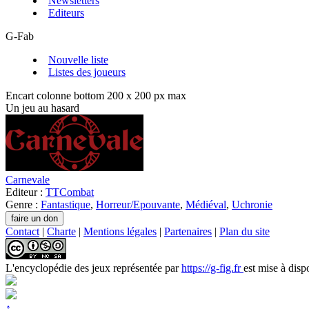
Newsletters
Editeurs
G-Fab
Nouvelle liste
Listes des joueurs
Encart colonne bottom 200 x 200 px max
Un jeu au hasard
Carnevale
Editeur :
TTCombat
Genre :
Fantastique
,
Horreur/Epouvante
,
Médiéval
,
Uchronie
Contact
|
Charte
|
Mentions légales
|
Partenaires
|
Plan du site
L'encyclopédie des jeux
représentée par
https://g-fig.fr
est mise à disp
↑