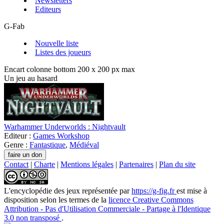
Newsletters
Editeurs
G-Fab
Nouvelle liste
Listes des joueurs
Encart colonne bottom 200 x 200 px max
Un jeu au hasard
Warhammer Underworlds : Nightvault
Editeur :
Games Workshop
Genre :
Fantastique
,
Médiéval
Contact
|
Charte
|
Mentions légales
|
Partenaires
|
Plan du site
L'encyclopédie des jeux
représentée par
https://g-fig.fr
est mise à
disposition selon les termes de la
licence Creative Commons
Attribution - Pas d'Utilisation Commerciale - Partage à l'Identique
3.0 non transposé
.